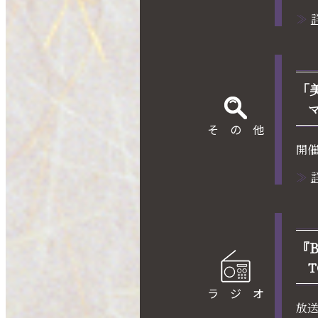
「
その他
開催
『B
T
ラジオ
放