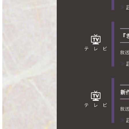
『
テレビ
放
新
テレビ
放