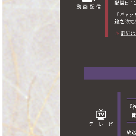
配信日：
動画配信
「ギャラ
錦之助丈
詳細は
『
テレビ
放