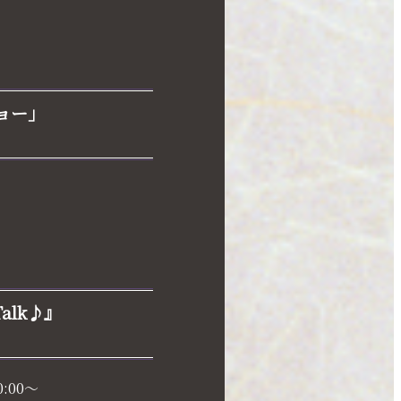
ョー」
Talk♪』
0:00～